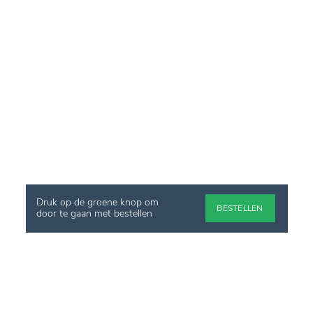
Druk op de groene knop om
BESTELLEN
door te gaan met bestellen