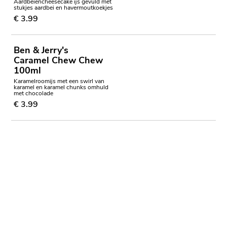
Aardbeiencheesecake ijs gevuld met
stukjes aardbei en havermoutkoekjes
€ 3.99
Ben & Jerry's
Caramel Chew Chew
100ml
Karamelroomijs met een swirl van
karamel en karamel chunks omhuld
met chocolade
€ 3.99